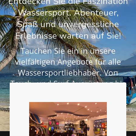
Entdecken Sie die Faszination
Wassersport. Abenteuer,
Spaß und unvergessliche
Erlebnisse warten auf Sie!
Tauchen Sie ein in unsere
vielfältigen Angebote für alle
Wassersportliebhaber. Von
Tauch- und Surf-Ausrüstung bis
hin zu Schwimmsport oder
anderen Wassersportarten – wir
haben alles, was Sie benötigen!